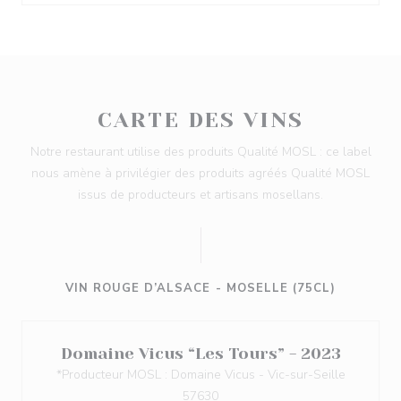
CARTE DES VINS
Notre restaurant utilise des produits Qualité MOSL : ce label
nous amène à privilégier des produits agréés Qualité MOSL
issus de producteurs et artisans mosellans.
VIN ROUGE D’ALSACE - MOSELLE (75CL)
Domaine Vicus “Les Tours” - 2023
*Producteur MOSL : Domaine Vicus - Vic-sur-Seille
57630