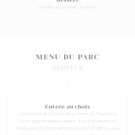
Dessert
Assiette gourmande (4 pièces)
MENU DU PARC
44,00 EUR
Entrée au choix
Oeuf parfait de Caroline de la Ferme du Prayel à la
crème de parmegiano regiano & tuile de parmesan
(Végétarien) OU Nos petits arancini fior di latte & sauce