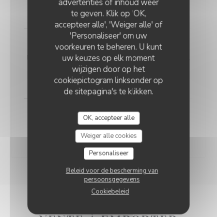
advertenties of inhoud weer
moelleuse toastée maison
te geven. Klik op 'OK,
accepteer alle', 'Weiger alle' of
'Personaliseer' om uw
Plat
voorkeuren te beheren. U kunt
uw keuzes op elk moment
Noix d’entrecôte de boeuf française (300 grs environ),
wijzigen door op het
sauce aux deux poivres relevée (poivre vert & poivre
cookiepictogram linksonder op
noir torréfiés, cognac), frites fraîches maison
de sitepagina's te klikken.
Dessert
OK, accepteer alle
Fromages affinés ou au choix dans la carte des
Weiger alle cookies
desserts (+5€ pour le champagne gourmand)
Personaliseer
Beleid voor de bescherming van
persoonsgegevens
Cookiebeleid