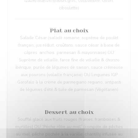
tzaziki maison (yaourt grec, concombre, citron,
ciboulette)
Plat au choix
Salade César (salade romaine, suprême de poulet
français, jus réduit, croûtons, sauce césar à base de
câpres, anchois, parmesan & mayonnaise) OU
Suprême de volaille, farce fine de volaille & chorizo
ibérique, purée de légumes de saison, sauce crémeuse
aux poivrons (volaille française) OU Linguines IGP
Garofalo à la crème de parmegiano regiano, antipasti
de légumes d’été & tuile de parmesan (Végétarien)
Dessert au choix
Soufflé glacé aux fruits rouges (fraises, framboises &
myrtilles) OU “Pêche rôtie au miel” (compote de pêches
au miel, pêche pochée à la vanille, chantilly infusée au