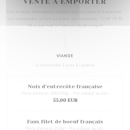
VENTE À EMPORTER
Des produits d'exceptions réalisés par nos soins et à emporter.
Les commandes se font sur place, par téléphone : 03 87 78 35
38 ou par mail à l'adresse rdp@orange.fr
VIANDE
À commander 3 jours à l’avance
Noix d’entrecôte française
Pièce d’environ 280/300gr - Prix indiqué au kilo.
55,00 EUR
Faux filet de boeuf français
Pièce d’environ 250gr - Prix indiqué au kilo.