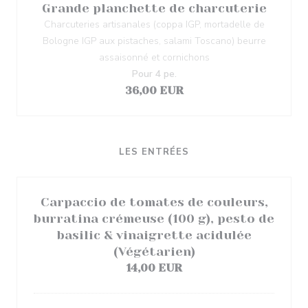
Grande planchette de charcuterie
Charcuteries artisanales (coppa IGP, mortadelle de
Bologne IGP aux pistaches, salami Toscano) beurre
assaisonné et cornichons
Pour 4 pe.
36,00 EUR
LES ENTRÉES
Carpaccio de tomates de couleurs,
burratina crémeuse (100 g), pesto de
basilic & vinaigrette acidulée
(Végétarien)
14,00 EUR