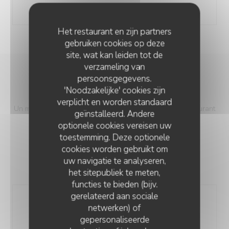
miel & sablé breton)
Het restaurant en zijn partners
gebruiken cookies op deze
site, wat kan leiden tot de
verzameling van
persoonsgegevens.
MENU DU CHÂTEAU
'Noodzakelijke' cookies zijn
verplicht en worden standaard
Un menu Signature haut de gamme proposé par le Restaurant
geïnstalleerd. Andere
du Parc
optionele cookies vereisen uw
59,00 EUR
toestemming. Deze optionele
cookies worden gebruikt om
uw navigatie te analyseren,
het sitepubliek te meten,
functies te bieden (bijv.
gerelateerd aan sociale
Entrée
netwerken) of
Foie gras de canard maison français (IGP du Sud-
gepersonaliseerde
Ouest), compote d’abricots & gel aux fruits, brioche