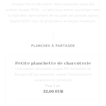
produits frais et fait maison. Notre restaurant utilise des
produits Qualité MOSL : ce label nous amène à privilégier dans
la réalisation dans certains de nos plats des produits agréés
Qualité MOSL issus de producteurs et artisans mosellans.
PLANCHES À PARTAGER
Petite planchette de charcuterie
Charcuteries artisanales (coppa IGP, mortadelle de
Bologne IGP aux pistaches, salami Toscano) beurre
assaisonné et cornichons
Pour 2 pe.
22,00 EUR