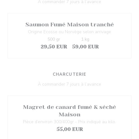
À commander 7 jours à l’avance
Saumon Fumé Maison tranché
Origine Ecosse ou Norvège selon arrivage
500 gr
1 kg
29,50 EUR
59,00 EUR
CHARCUTERIE
À commander 7 jours à l’avance
Magret de canard fumé & séché
Maison
Pièce d’environ 300/400gr - Prix indiqué au kilo.
55,00 EUR