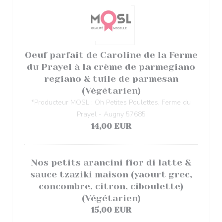
Oeuf parfait de Caroline de la Ferme
du Prayel à la crème de parmegiano
regiano & tuile de parmesan
(Végétarien)
*Producteur MOSL : Oh Petites Poulettes, Ferme du
Prayel - Augny 57685
14,00 EUR
Nos petits arancini fior di latte &
sauce tzaziki maison (yaourt grec,
concombre, citron, ciboulette)
(Végétarien)
15,00 EUR