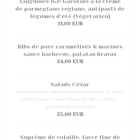
Linguines IGP Garofalo à la crème
de parmegiano regiano, antipasti de
légumes d’été (Végétarien)
21,00 EUR
Ribs de porc caramélisés & marinés
sauce barbecue, patatas bravas
24,00 EUR
Salade César
Salade romaine, suprême de poulet français, jus réduit,
croûtons, sauce césar à base de câpres, anchois,
parmesan & mayonnaise
25,00 EUR
Suprême de volaille, farce fine de