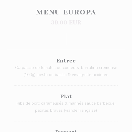
MENU EUROPA
39,00 EUR
Entrée
Carpaccio de tomates de couleurs, burratina crémeuse
(100g), pesto de basilic & vinaigrette acidulée
Plat
Ribs de porc caramélisés & marinés sauce barbecue,
patatas bravas (viande française)