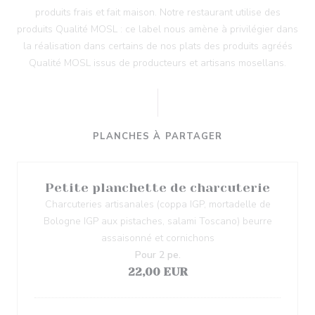
produits frais et fait maison. Notre restaurant utilise des
produits Qualité MOSL : ce label nous amène à privilégier dans
la réalisation dans certains de nos plats des produits agréés
Qualité MOSL issus de producteurs et artisans mosellans.
PLANCHES À PARTAGER
Petite planchette de charcuterie
Charcuteries artisanales (coppa IGP, mortadelle de
Bologne IGP aux pistaches, salami Toscano) beurre
assaisonné et cornichons
Pour 2 pe.
22,00 EUR