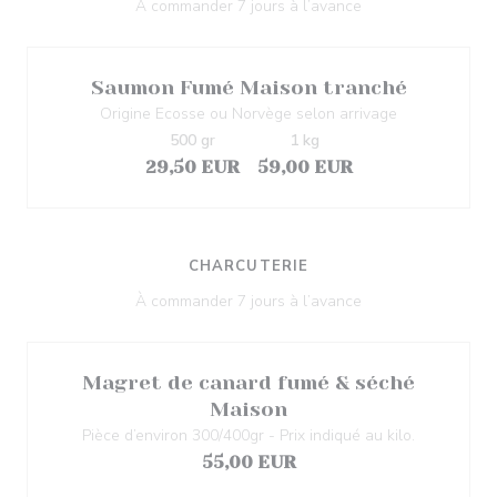
À commander 7 jours à l’avance
Saumon Fumé Maison tranché
Origine Ecosse ou Norvège selon arrivage
500 gr
1 kg
29,50 EUR
59,00 EUR
CHARCUTERIE
À commander 7 jours à l’avance
Magret de canard fumé & séché
Maison
Pièce d’environ 300/400gr - Prix indiqué au kilo.
55,00 EUR