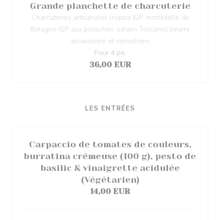
Grande planchette de charcuterie
Charcuteries artisanales (coppa IGP, mortadelle de
Bologne IGP aux pistaches, salami Toscano) beurre
assaisonné et cornichons
Pour 4 pe.
36,00 EUR
LES ENTRÉES
Carpaccio de tomates de couleurs,
burratina crémeuse (100 g), pesto de
basilic & vinaigrette acidulée
(Végétarien)
14,00 EUR