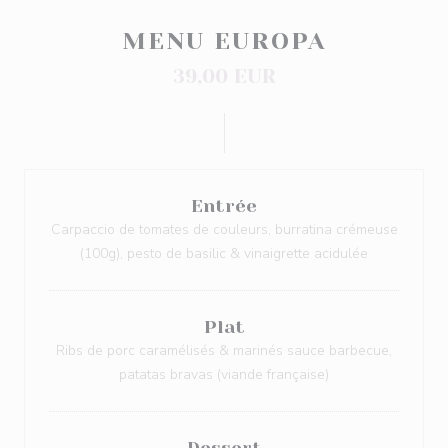
MENU EUROPA
39,00 EUR
Entrée
Carpaccio de tomates de couleurs, burratina crémeuse
(100g), pesto de basilic & vinaigrette acidulée
Plat
Ribs de porc caramélisés & marinés sauce barbecue,
patatas bravas (viande française)