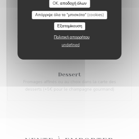
OK, αποδοχή όλων
moelleuse toastée maison
Απόρριψε όλα τα "μπισκότα" (cookies)
Εξατομίκευση
Plat
Noix d’entrecôte de boeuf française (300 grs environ),
Πολιτική απορρήτου
sauce aux deux poivres relevée (poivre vert & poivre
undefined
noir torréfiés, cognac), frites fraîches maison
Dessert
Fromages affinés ou au choix dans la carte des
desserts (+5€ pour le champagne gourmand)