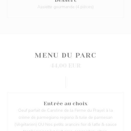
Dessert
Assiette gourmande (4 pièces)
MENU DU PARC
44,00 EUR
Entrée au choix
Oeuf parfait de Caroline de la Ferme du Prayel à la
crème de parmegiano regiano & tuile de parmesan
(Végétarien) OU Nos petits arancini fior di latte & sauce