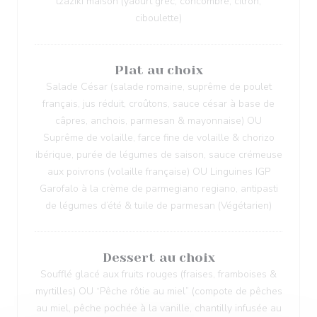
tzaziki maison (yaourt grec, concombre, citron,
ciboulette)
Plat au choix
Salade César (salade romaine, suprême de poulet
français, jus réduit, croûtons, sauce césar à base de
câpres, anchois, parmesan & mayonnaise) OU
Suprême de volaille, farce fine de volaille & chorizo
ibérique, purée de légumes de saison, sauce crémeuse
aux poivrons (volaille française) OU Linguines IGP
Garofalo à la crème de parmegiano regiano, antipasti
de légumes d’été & tuile de parmesan (Végétarien)
Dessert au choix
Soufflé glacé aux fruits rouges (fraises, framboises &
myrtilles) OU “Pêche rôtie au miel” (compote de pêches
au miel, pêche pochée à la vanille, chantilly infusée au