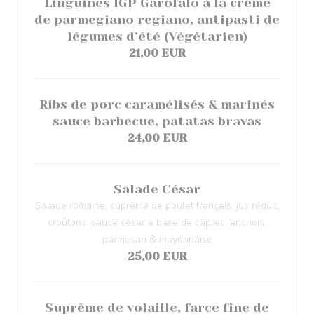
Linguines IGP Garofalo à la crème
de parmegiano regiano, antipasti de
légumes d’été (Végétarien)
21,00 EUR
Ribs de porc caramélisés & marinés
sauce barbecue, patatas bravas
24,00 EUR
Salade César
Salade romaine, suprême de poulet français, jus réduit,
croûtons, sauce césar à base de câpres, anchois,
parmesan & mayonnaise
25,00 EUR
Suprême de volaille, farce fine de