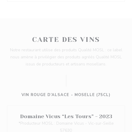
CARTE DES VINS
Notre restaurant utilise des produits Qualité MOSL : ce label
nous amène à privilégier des produits agréés Qualité MOSL
issus de producteurs et artisans mosellans.
VIN ROUGE D’ALSACE - MOSELLE (75CL)
Domaine Vicus “Les Tours” - 2023
*Producteur MOSL : Domaine Vicus - Vic-sur-Seille
57630