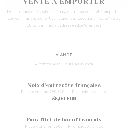
VENTE À EMPORTER
Des produits d'exceptions réalisés par nos soins et à emporter.
Les commandes se font sur place, par téléphone : 03 87 78 35
38 ou par mail à l'adresse rdp@orange.fr
VIANDE
À commander 3 jours à l’avance
Noix d’entrecôte française
Pièce d’environ 280/300gr - Prix indiqué au kilo.
55,00 EUR
Faux filet de boeuf français
Pièce d’environ 250gr - Prix indiqué au kilo.