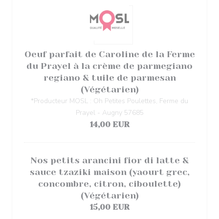
Oeuf parfait de Caroline de la Ferme
du Prayel à la crème de parmegiano
regiano & tuile de parmesan
(Végétarien)
*Producteur MOSL : Oh Petites Poulettes, Ferme du
Prayel - Augny 57685
14,00 EUR
Nos petits arancini fior di latte &
sauce tzaziki maison (yaourt grec,
concombre, citron, ciboulette)
(Végétarien)
15,00 EUR