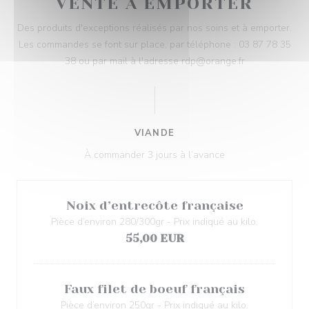
VENTE À EMPORTER
Des produits d'exceptions réalisés par nos soins et à emporter.
Les commandes se font sur place, par téléphone : 03 87 78 35
38 ou par mail à l'adresse rdp@orange.fr
VIANDE
À commander 3 jours à l’avance
Noix d’entrecôte française
Pièce d’environ 280/300gr - Prix indiqué au kilo.
55,00 EUR
Faux filet de boeuf français
Pièce d’environ 250gr - Prix indiqué au kilo.