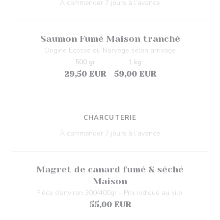
À commander 7 jours à l’avance
Saumon Fumé Maison tranché
Origine Ecosse ou Norvège selon arrivage
500 gr
1 kg
29,50 EUR
59,00 EUR
CHARCUTERIE
À commander 7 jours à l’avance
Magret de canard fumé & séché
Maison
Pièce d’environ 300/400gr - Prix indiqué au kilo.
55,00 EUR