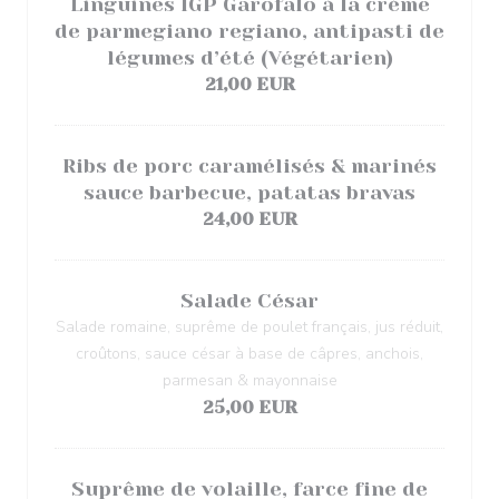
Linguines IGP Garofalo à la crème
de parmegiano regiano, antipasti de
légumes d’été (Végétarien)
21,00 EUR
Ribs de porc caramélisés & marinés
sauce barbecue, patatas bravas
24,00 EUR
Salade César
Salade romaine, suprême de poulet français, jus réduit,
croûtons, sauce césar à base de câpres, anchois,
parmesan & mayonnaise
25,00 EUR
Suprême de volaille, farce fine de