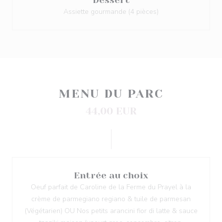
Dessert
Assiette gourmande (4 pièces)
MENU DU PARC
44,00 EUR
Entrée au choix
Oeuf parfait de Caroline de la Ferme du Prayel à la
crème de parmegiano regiano & tuile de parmesan
(Végétarien) OU Nos petits arancini fior di latte & sauce