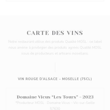
CARTE DES VINS
Notre restaurant utilise des produits Qualité MOSL : ce label
nous amène à privilégier des produits agréés Qualité MOSL
issus de producteurs et artisans mosellans.
VIN ROUGE D’ALSACE - MOSELLE (75CL)
Domaine Vicus “Les Tours” - 2023
*Producteur MOSL : Domaine Vicus - Vic-sur-Seille
57630