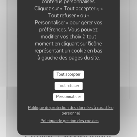
contenus personnalisés.
moelleuse toastée maison
Cliquez sur « Tout accepter », «
Tout refuser » ou «
Personnaliser » pour gérer vos
Plat
préférences. Vous pouvez
modifier vos choix à tout
Noix d’entrecôte de boeuf française (300 grs environ),
moment en cliquant sur l'icône
sauce aux deux poivres relevée (poivre vert & poivre
représentant un cookie en bas
noir torréfiés, cognac), frites fraîches maison
à gauche des pages du site.
Dessert
Tout accepter
Fromages affinés ou au choix dans la carte des
Tout refuser
desserts (+5€ pour le champagne gourmand)
Personnaliser
Politique de protection des données à caractère
personnel
Politique de gestion des cookies