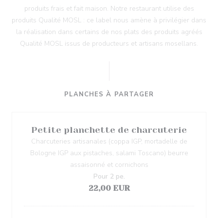
produits frais et fait maison. Notre restaurant utilise des
produits Qualité MOSL : ce label nous amène à privilégier dans
la réalisation dans certains de nos plats des produits agréés
Qualité MOSL issus de producteurs et artisans mosellans.
PLANCHES À PARTAGER
Petite planchette de charcuterie
Charcuteries artisanales (coppa IGP, mortadelle de
Bologne IGP aux pistaches, salami Toscano) beurre
assaisonné et cornichons
Pour 2 pe.
22,00 EUR