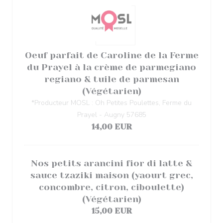
Oeuf parfait de Caroline de la Ferme
du Prayel à la crème de parmegiano
regiano & tuile de parmesan
(Végétarien)
*Producteur MOSL : Oh Petites Poulettes, Ferme du
Prayel - Augny 57685
14,00 EUR
Nos petits arancini fior di latte &
sauce tzaziki maison (yaourt grec,
concombre, citron, ciboulette)
(Végétarien)
15,00 EUR