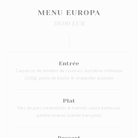
MENU EUROPA
39,00 EUR
Entrée
Carpaccio de tomates de couleurs, burratina crémeuse
(100g), pesto de basilic & vinaigrette acidulée
Plat
Ribs de porc caramélisés & marinés sauce barbecue,
patatas bravas (viande française)