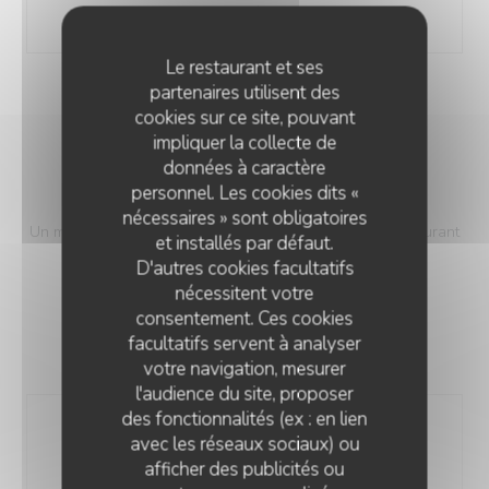
miel & sablé breton)
Le restaurant et ses
partenaires utilisent des
cookies sur ce site, pouvant
impliquer la collecte de
données à caractère
MENU DU CHÂTEAU
personnel. Les cookies dits «
nécessaires » sont obligatoires
Un menu Signature haut de gamme proposé par le Restaurant
et installés par défaut.
du Parc
D'autres cookies facultatifs
59,00 EUR
nécessitent votre
consentement. Ces cookies
facultatifs servent à analyser
votre navigation, mesurer
l'audience du site, proposer
des fonctionnalités (ex : en lien
Entrée
avec les réseaux sociaux) ou
Foie gras de canard maison français (IGP du Sud-
afficher des publicités ou
Ouest), compote d’abricots & gel aux fruits, brioche