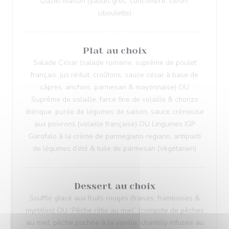
tzaziki maison (yaourt grec, concombre, citron,
ciboulette)
Plat au choix
Salade César (salade romaine, suprême de poulet
français, jus réduit, croûtons, sauce césar à base de
câpres, anchois, parmesan & mayonnaise) OU
Suprême de volaille, farce fine de volaille & chorizo
ibérique, purée de légumes de saison, sauce crémeuse
aux poivrons (volaille française) OU Linguines IGP
Garofalo à la crème de parmegiano regiano, antipasti
de légumes d’été & tuile de parmesan (Végétarien)
Dessert au choix
Soufflé glacé aux fruits rouges (fraises, framboises &
myrtilles) OU “Pêche rôtie au miel” (compote de pêches
au miel, pêche pochée à la vanille, chantilly infusée au