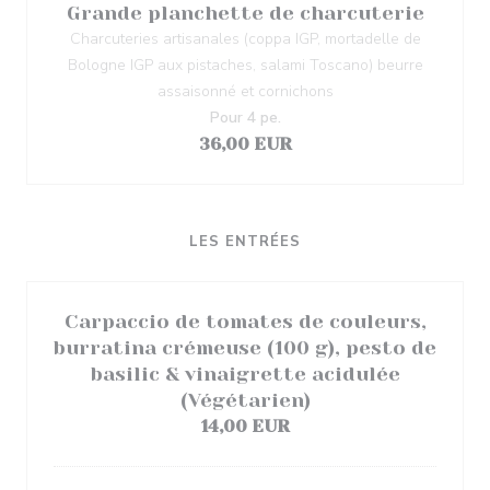
Grande planchette de charcuterie
Charcuteries artisanales (coppa IGP, mortadelle de
Bologne IGP aux pistaches, salami Toscano) beurre
assaisonné et cornichons
Pour 4 pe.
36,00 EUR
LES ENTRÉES
Carpaccio de tomates de couleurs,
burratina crémeuse (100 g), pesto de
basilic & vinaigrette acidulée
(Végétarien)
14,00 EUR