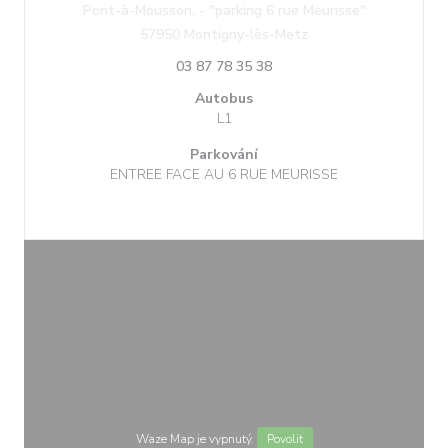
Pont-à-Mousson, - "parking 6 rue Meurisse"
((otevře se v novém o
57950 Montigny-lès-Metz
03 87 78 35 38
Autobus
L1
Parkování
ENTREE FACE AU 6 RUE MEURISSE
Waze Map je vypnutý.
Povolit