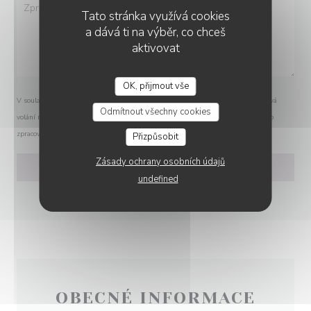
Tato stránka využívá cookies
a dává ti na výběr, co chceš
aktivovat
OK, přijmout vše
V souladu se zákonem o ochraně spotřebitele máte právo odmítnout marketingová
Odmítnout všechny cookies
volání registrací v Robinsonově seznamu:
robinsonseznam.cz
. Pro více informací o
zpracování vašich údajů si přečtěte naše
zásady ochrany osobních údajů
.
Přizpůsobit
Zásady ochrany osobních údajů
undefined
OBECNÉ INFORMACE