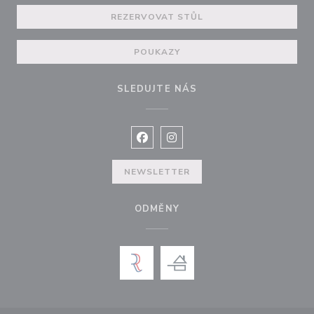
REZERVOVAT STŮL
POUKAZY
SLEDUJTE NÁS
Facebook ((otevře se v novém okně
Instagram ((otevře se v nové
NEWSLETTER
ODMĚNY