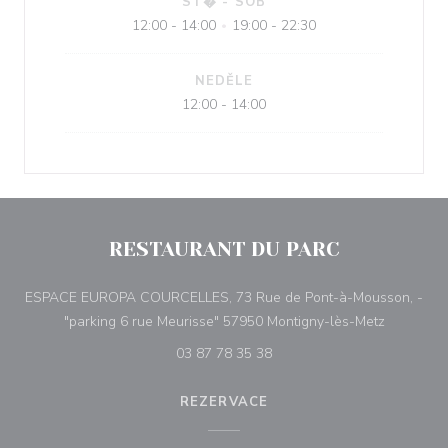
ST�
-
SOB
12:00 - 14:00
19:00 - 22:30
•
NEDĚLE
12:00 - 14:00
RESTAURANT DU PARC
ESPACE EUROPA COURCELLES, 73 Rue de Pont-à-Mousson, -
((otevře s
"parking 6 rue Meurisse" 57950 Montigny-lès-Metz
03 87 78 35 38
REZERVACE