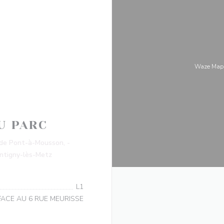
Waze M
U PARC
e Pont-à-Mousson, -
((新しいウィンドウで開きます))
ontigny-lès-Metz
L1
FACE AU 6 RUE MEURISSE