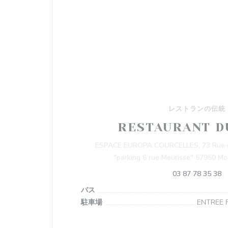
レストランの伝統
RESTAURANT D
ESPACE EUROPA COURCELLES, 73 Rue d
"parking 6 rue Meurisse" 57950 M
03 87 78 35 38
バス
駐車場
ENTREE 