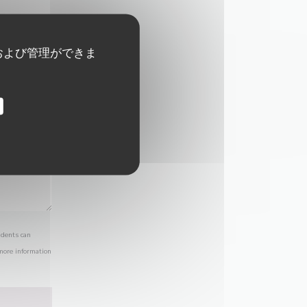
および管理ができま
idents can
 more information