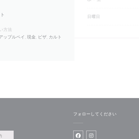
ント
日曜日
い方法
ップルペイ, 現金, ビザ, カルト
フォローしてください
約
Facebook ((新しいウィン
Instagram ((新