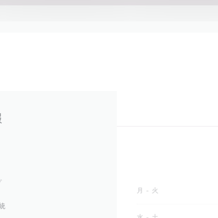
報
プ
月
-
火
統
水
-
土