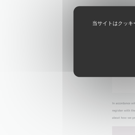
当サイトはクッキ
In accordance wi
register with th
about how we pr