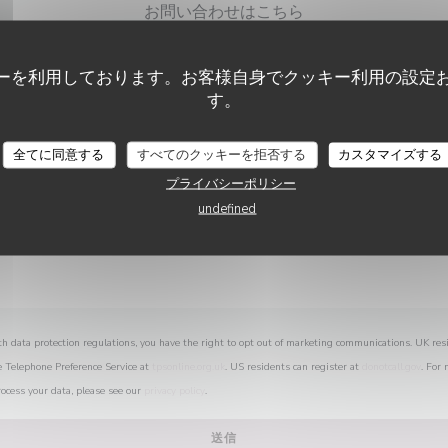
お問い合わせはこちら
以下のフォームにご記入ください。
ーを利用しております。お客様自身でクッキー利用の設定
す。
全てに同意する
すべてのクッキーを拒否する
カスタマイズする
プライバシーポリシー
undefined
th data protection regulations, you have the right to opt out of marketing communications. UK res
e Telephone Preference Service at
tpsonline.org.uk
. US residents can register at
donotcall.gov
. For
ocess your data, please see our
privacy policy
.