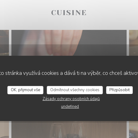
CUISINE
o stránka využívá cookies a dává ti na výběr, co chceš aktiv
OK, přijmout vše
Odmítnout všechny cookies
Přizpůsobit
Zásady ochrany osobních údajů
undefined