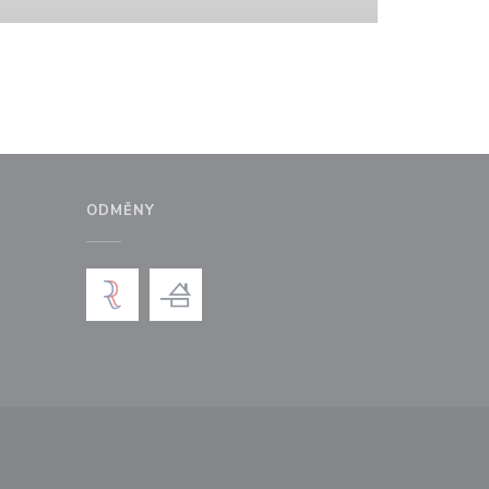
ODMĚNY
ém okně))
 v novém okně))