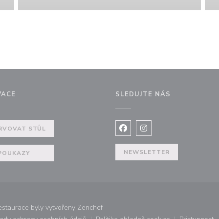
VACE
SLEDUJTE NÁS
RVOVAT STŮL
Facebook ((otevře se v nov
Instagram ((otevře se
m okně))
NEWSLETTER
POUKAZY
((otevře se v novém okně))
taurace byly vytvořeny
Zenchef