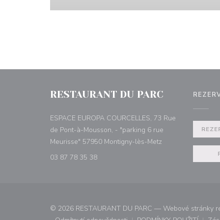
RESTAURANT DU PARC
REZER
ESPACE EUROPA COURCELLES, 73 Rue
de Pont-à-Mousson, - "parking 6 rue
REZE
((otevře se v nové
Meurisse" 57950 Montigny-lès-Metz
03 87 78 35 38
© 2026 RESTAURANT DU PARC — Webové stránky res