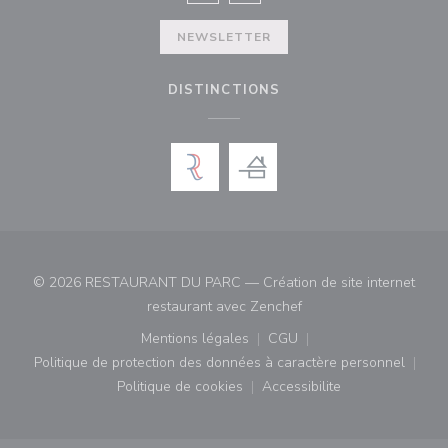
NEWSLETTER
DISTINCTIONS
© 2026 RESTAURANT DU PARC — Création de site internet
((ouvre une nouvelle fe
restaurant avec
Zenchef
Mentions légales
CGU
((ouvre une nouvelle fenêtre))
((ouvre une nouvelle fenê
Politique de protection des données à caractère personnel
((ouvre une nouvelle fenêtre))
Politique de cookies
Accessibilite
((ouvre une nouvelle fenêtre))
((ouvre une nouvelle fe