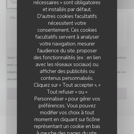
nécessaires » sont obligatoires
et installés par défaut.
D'autres cookies facultatifs
nécessitent votre
consentement. Ces cookies
facultatifs servent à analyser
votre navigation, mesurer
l'audience du site, proposer
des fonctionnalités (ex : en lien
Selon l'article L.223-2 du code de la consommation, il est rappelé que le consommateur
avec les réseaux sociaux) ou
peut user de son droit à s'inscrire sur la liste d'opposition au démarchage
afficher des publicités ou
téléphonique Bloctel :
bloctel.gouv.fr
. Pour plus d'informations sur le traitement de vos
contenus personnalisés.
données, consultez notre
politique de confidentialité
.
Cliquez sur « Tout accepter », «
Tout refuser » ou «
Personnaliser » pour gérer vos
préférences. Vous pouvez
modifier vos choix à tout
moment en cliquant sur l'icône
représentant un cookie en bas
à gauche des pages du site.