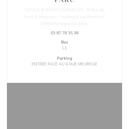
ESPACE EUROPA COURCELLES, 73 Rue de
Pont-à-Mousson, - "parking 6 rue Meurisse"
((ouvre une nouvelle 
57950 Montigny-lès-Metz
03 87 78 35 38
Bus
L1
Parking
ENTREE FACE AU 6 RUE MEURISSE