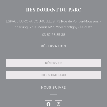
RESTAURANT DU PARC
ESPACE EUROPA COURCELLES, 73 Rue de Pont-à-Mousson, -
((ouvre un
"parking 6 rue Meurisse" 57950 Montigny-lès-Metz
03 87 78 35 38
RÉSERVATION
RÉSERVER
BONS CADEAUX
NOUS SUIVRE
Facebook ((ouvre une nouvelle fenê
Instagram ((ouvre une nouvell