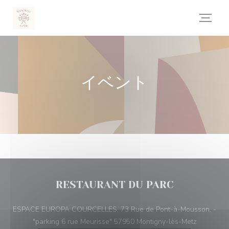
クッキー利用の管理について
イベント
RESTAURANT DU PARC
ESPACE EUROPA COURCELLES, 73 Rue de Pont-à-Mousson, -
((新しい
"parking 6 rue Meurisse" 57950 Montigny-lès-Metz