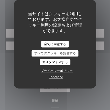
03 87 78 35 38
当サイトはクッキーを利用し
ご予約
ております。お客様自身でク
ッキー利用の設定および管理
ができます。
予約
全てに同意する
バウチャー
すべてのクッキーを拒否する
フォローしてください
カスタマイズする
プライバシーポリシー
undefined
Facebook ((新しいウィンドウで開
Instagram ((新しいウィン
ニュースレター
報酬